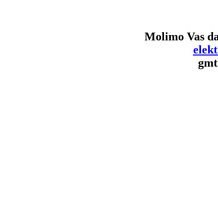
Molimo Vas da
elek
gmt