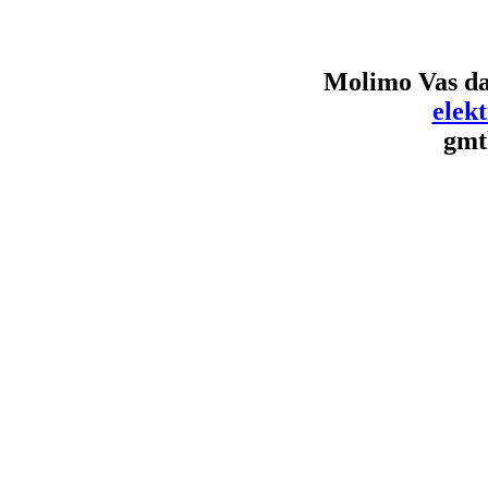
Molimo Vas da
elek
gmt