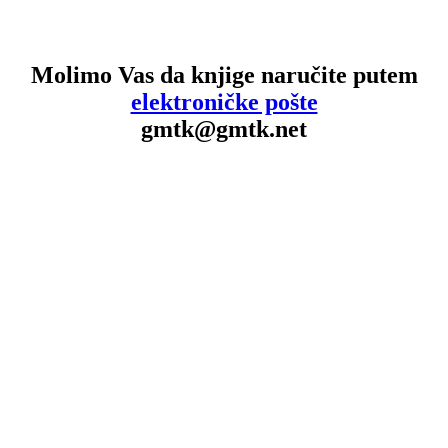
Molimo Vas da knjige naručite putem
elektroničke pošte
gmtk@gmtk.net