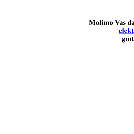
Molimo Vas da
elek
gmt