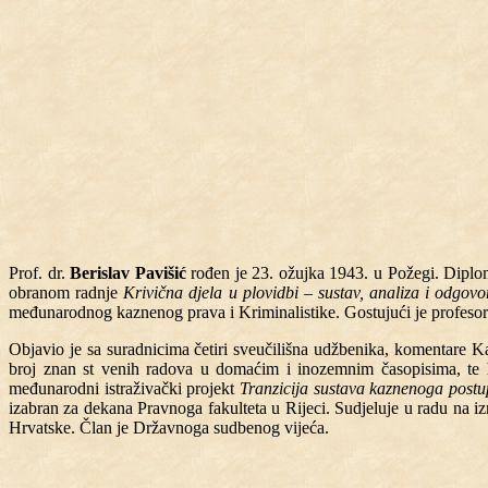
Prof. dr.
Berislav Pavišić
rođen je 23. ožujka 1943. u Požegi. Diplom
obranom radnje
Krivična djela u plovidbi – sustav, analiza i odgovo
međunarodnog kaznenog prava i Kriminalistike. Gostujući je profesor n
Objavio je sa suradnicima četiri sveučilišna udžbenika, komentare 
broj znan st venih radova u domaćim i inozemnim časopisima, te hrv
međunarodni istraživački projekt
Tranzicija sustava kaznenoga post
izabran za dekana Pravnoga fakulteta u Rijeci. Sudjeluje u radu na 
Hrvatske. Član je Državnoga sudbenog vijeća.