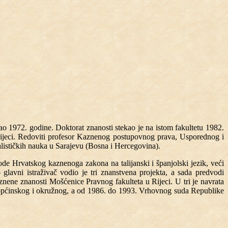
o 1972. godine. Doktorat znanosti stekao je na istom fakultetu 1982.
ijeci. Redoviti profesor Kaznenog postupovnog prava, Usporednog i
alističkih nauka u Sarajevu (Bosna i Hercegovina).
e Hrvatskog kaznenoga zakona na talijanski i španjolski jezik, veći
glavni istraživač vodio je tri znanstvena projekta, a sada predvodi
znene znanosti Mošćenice Pravnog fakulteta u Rijeci. U tri je navrata
ac općinskog i okružnog, a od 1986. do 1993. Vrhovnog suda Republike