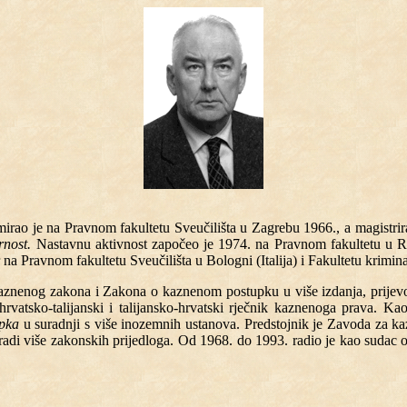
irao je na Pravnom fakultetu Sveučilišta u Zagrebu 1966., a magistrira
rnost.
Nastavnu aktivnost započeo je 1974. na Pravnom fakultetu u R
a Pravnom fakultetu Sveučilišta u Bologni (Italija) i Fakultetu krimin
Kaznenog zakona i Zakona o kaznenom postupku u više izdanja, prijevod
atsko-talijanski i talijansko-hrvatski rječnik kaznenoga prava. Kao 
upka
u suradnji s više inozemnih ustanova. Predstojnik je Zavoda za ka
izradi više zakonskih prijedloga. Od 1968. do 1993. radio je kao sud