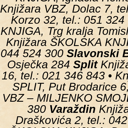
Knjižara VBZ, Dolac 7, te
Korzo 32, tel.: 051 32
KNJIGA, Trg kralja Tomisl
Knjižara ŠKOLSKA KNJIGA
044 524 300
Slavonski 
Osječka 284
Split
Knjiž
16, tel.: 021 346 843 
SPLIT, Put Brodarice 6,
VBZ – MILJENKO SMOJE, I
380
Varaždin
Knjiž
Draškovića 2, tel.: 0