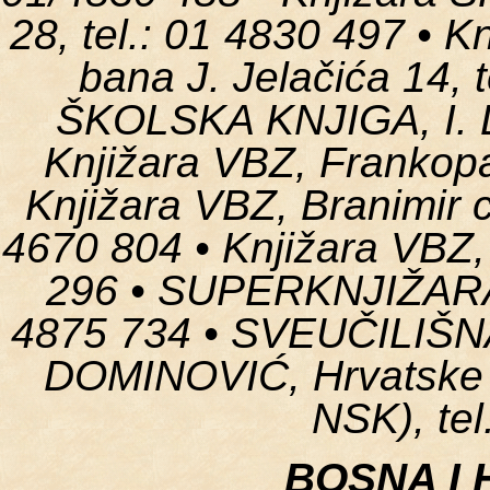
28, tel.: 01 4830 497 •
bana J. Jelačića 14, t
ŠKOLSKA KNJIGA, I. Lu
Knjižara VBZ, Frankopa
Knjižara VBZ, Branimir c
4670 804 • Knjižara VBZ, 
296 • SUPERKNJIŽARA, 
4875 734 • SVEUČILIŠ
DOMINOVIĆ, Hrvatske b
NSK), tel
BOSNA I