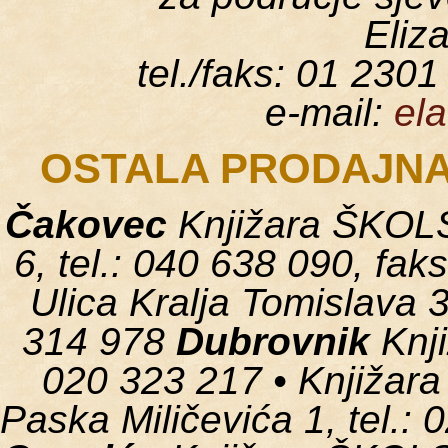
Eliz
tel./faks: 01 2301
e-mail:
el
OSTALA PRODAJNA
Čakovec
Knjižara ŠKOLS
6, tel.: 040 638 090, fak
Ulica Kralja Tomislava 3
314 978
Dubrovnik
Knji
020 323 217 • Knjiža
Paska Miličevića 1, tel.: