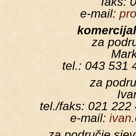
faks: 
e-mail:
pr
komercijal
za podru
Mark
tel.: 043 531
za podru
Iva
tel./faks: 021 222
e-mail:
ivan
za područje sje