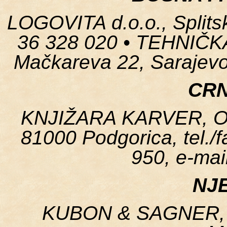
LOGOVITA d.o.o., Splitska
36 328 020 • TEHNIČK
Mačkareva 22, Sarajevo,
CR
KNJIŽARA KARVER, Obal
81000 Podgorica, tel./
950, e-mai
NJ
KUBON & SAGNER, H