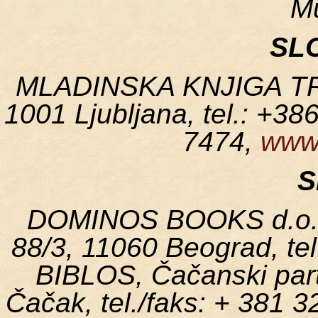
M
SL
MLADINSKA KNJIGA TRG
1001 Ljubljana, tel.: +38
7474,
www
S
DOMINOS BOOKS d.o.o.
88/3, 11060 Beograd, te
BIBLOS, Čačanski part
Čačak, tel./faks: + 381 