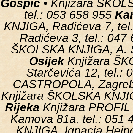
Gospić
• Knjižara ŠKOLS
tel.: 053 658 955
Ka
KNJIGA, Radićeva 7, tel.
Radićeva 3, tel.: 047
ŠKOLSKA KNJIGA, A. St
Osijek
Knjižara ŠK
Starčevića 12, tel.:
CASTROPOLA, Zagrebač
Knjižara ŠKOLSKA KNJIGA
Rijeka
Knjižara PROFIL
Kamova 81a, tel.: 051
KNJIGA, Ignacia Heinck