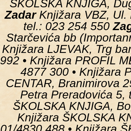
ŠKOLSKA KNJIGA, Duga 
Zadar
Knjižara VBZ, Ul. 
tel.: 023 254 550
Za
Starčevića bb (Importann
Knjižara LJEVAK, Trg bana
992 • Knjižara PROFIL 
4877 300 • Knjižar
CENTAR, Branimirova 2
Petra Preradovića 5, t
ŠKOLSKA KNJIGA, Bogo
Knjižara ŠKOLSKA KNJ
01/4830 488 • Knjižara