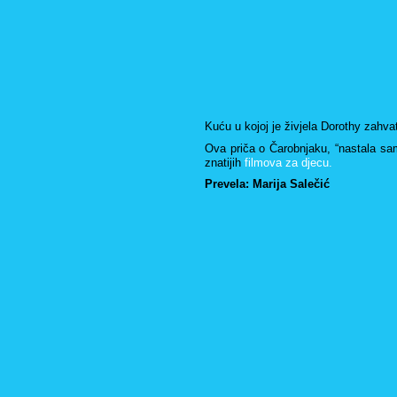
Kuću u kojoj je ži­vje­la Do­rot­hy zah­va­
Ova priča o Ča­rob­nja­ku, “na­sta­la sam
zna­ti­jih
fil­mo­va za djecu.
Pre­ve­la: Ma­ri­ja Sa­le­čić