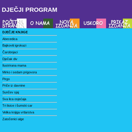
DJEČJI PROGRAM
DJEČJE KNJIGE
Abecedica
Bajkoviti igrokazi
Čarobnjaci
Dječak div
Ilustrirana mama
Mirko i sedam prigovora
Pirgo
Priče iz davnine
Sunčev sjaj
Sva lica osjećaja
Tri lisice i šumski car
Velika knjiga vrtlarstva
Zatočenici alge