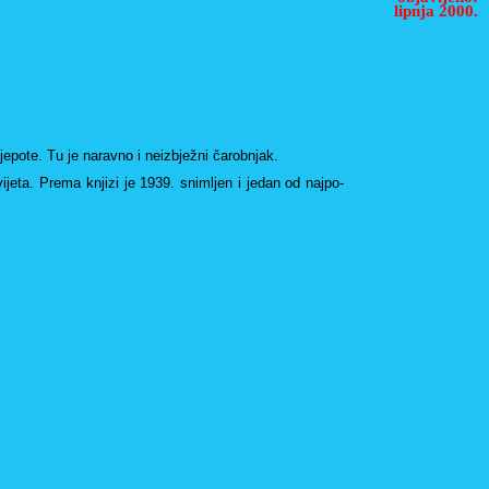
lipnja 2000.
­po­te. Tu je na­rav­no i nei­z­bje­žni ča­rob­njak.
vi­je­ta. Prema knji­zi je 1939. snim­ljen i jedan od naj­po­