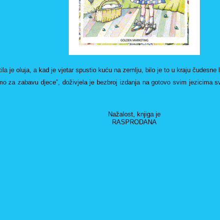
ti­la je oluja, a kad je vje­tar spu­stio kuću na zem­lju, bilo je to u kraju ču­de­sne lje
o za za­ba­vu djece”, do­ži­vje­la je bez­broj iz­da­nja na go­to­vo svim je­zi­ci­ma s
Nažalost, knjiga je
RASPRODANA