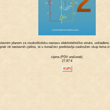
a­stav­nim pla­nom za vi­so­ko­škol­sku na­sta­vu elek­tro­teh­ni­čke stru­ke, us­kla­đe­
no prati nit na­stav­nih cje­li­na, te u ko­nač­ni­ci pre­ds­tav­lja zao­kru­žen skup tema iz
cijena (PDV uračunat):
27.87 €
KUPI