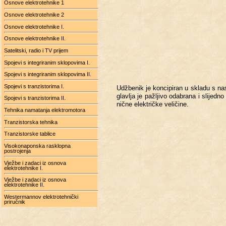
Osnove elektrotehnike 1
Osnove elektrotehnike 2
Osnove elektrotehnike I.
Osnove elektrotehnike II.
Satelitski, radio i TV prijem
Spojevi s integriranim sklopovima I.
Spojevi s integriranim sklopovima II.
Spojevi s tranzistorima I.
Udž­be­nik je kon­ci­pi­ran u sk­la­du s n
glav­lja je pa­žlji­vo oda­bra­na i sli­jed­
Spojevi s tranzistorima II.
nič­ne elek­tri­čke ve­li­či­ne.
Tehnika namatanja elektromotora
Tranzistorska tehnika
Tranzistorske tablice
Visokonaponska rasklopna
postrojenja
Vježbe i zadaci iz osnova
elektrotehnike I.
Vježbe i zadaci iz osnova
elektrotehnike II.
Westermannov elektrotehnički
priručnik