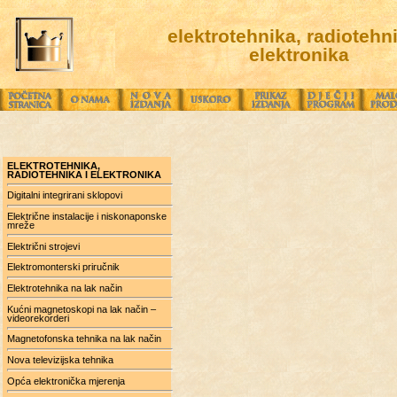
elektrotehnika, radiotehni
elektronika
ELEKTROTEHNIKA,
RADIOTEHNIKA I ELEKTRONIKA
Digitalni integrirani sklopovi
Električne instalacije i niskonaponske
mreže
Električni strojevi
Elektromonterski priručnik
Elektrotehnika na lak način
Kućni magnetoskopi na lak način –
videorekorderi
Magnetofonska tehnika na lak način
Nova televizijska tehnika
Opća elektronička mjerenja