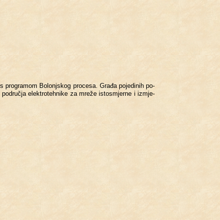
nu s pro­gra­mom Bo­lonj­skog pro­ce­sa. Građa po­je­di­nih po­
 po­dru­čja elek­tro­teh­ni­ke za mreže is­to­s­mjer­ne i iz­mje­