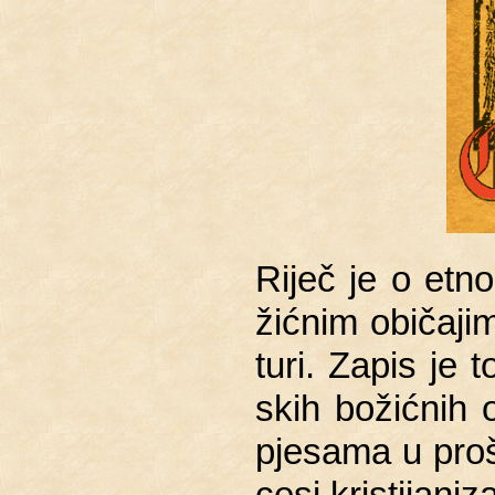
Riječ je o et­no­
žić­nim obi­ča­ji
tu­ri. Zapis je to
skih bo­žić­nih ob
pje­sa­ma u pro­š
ce­si kri­sti­ja­ni­za