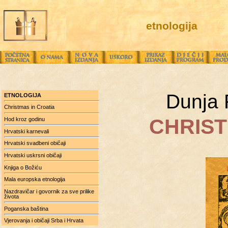
etnologija
Dunja 
ETNOLOGIJA
Christmas in Croatia
CHRIST
Hod kroz godinu
Hrvatski karnevali
Hrvatski svadbeni običaji
Hrvatski uskrsni običaji
Knjiga o Božiću
Mala europska etnologija
Nazdravičar i govornik za sve prilike
života
Poganska baština
Vjerovanja i običaji Srba i Hrvata