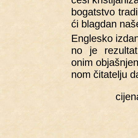
bo­gat­stvo tra­d
ći blag­dan naše 
En­gle­sko iz­da
no je re­zul­ta­
onim ob­ja­šnje­n
nom či­ta­te­lju d
cije