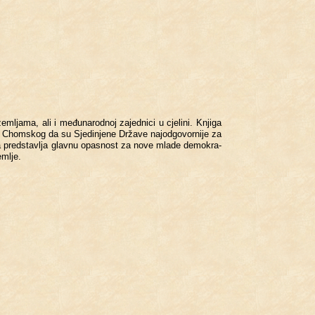
lja­ma, ali i me­đu­na­rod­noj za­jed­ni­ci u cje­li­ni. Knji­ga
u Chom­skog da su Sje­di­nje­ne Dr­ža­ve na­jod­go­vor­ni­je za
e da pre­ds­tav­lja glav­nu opa­snost za nove mlade de­mo­kra­
em­lje.