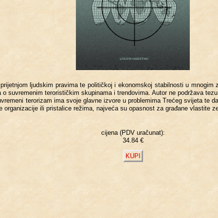
jet­njom ljud­skim pra­vi­ma te po­li­tič­koj i eko­nom­skoj sta­bil­no­sti u mno­gim zem­
 o su­vre­me­nim te­ro­ri­stič­kim sku­pi­na­ma i tren­do­vi­ma. Autor ne po­dr­ža­va tez
su­vre­me­ni te­ro­ri­zam ima svoje glav­ne iz­vo­re u pro­ble­mi­ma Tre­ćeg svi­je­ta t
i­ne or­ga­ni­za­ci­je ili pri­sta­li­ce re­ži­ma, naj­ve­ća su opa­snost za gra­đa­ne vla­sti­te z
cijena (PDV uračunat):
34.84 €
KUPI