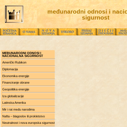
međunarodni odnosi i naci
sigurnost
MEĐUNARODNI ODNOSI I
NACIONALNA SIGURNOST
Američki Rubikon
Diplomacija
Ekonomika energije
Financiranje obrane
Geopolitika energije
Iza globalizacije
Latinska Amerika
Mir i rat među narodima
Nafta – blagoslov ili prokletstvo
Neutralnost i nova europska sigurnost