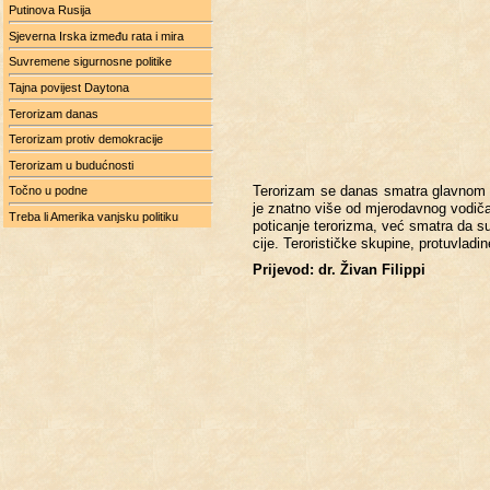
Putinova Rusija
Sjeverna Irska između rata i mira
Suvremene sigurnosne politike
Tajna povijest Daytona
Terorizam danas
Terorizam protiv demokracije
Terorizam u budućnosti
Te­ro­ri­zam se danas sma­tra glav­nom pri­
Točno u podne
je znat­no više od mje­ro­dav­nog vo­di­ča
Treba li Amerika vanjsku politiku
po­ti­ca­nje te­ro­ri­zma, već sma­tra da 
ci­je. Te­ro­ri­sti­čke sku­pi­ne, pro­tu­vla­d
Pri­je­vod: dr. Živan Fi­lip­pi