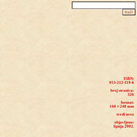
ISBN:
953-212-119-6
broj stranica:
326
format:
160 × 240 mm
tvrdi uvez
objavljeno:
lipnja 2002.