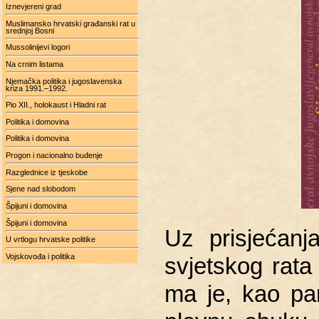
Iznevjereni grad
Muslimansko hrvatski građanski rat u
srednjoj Bosni
Mussolinijevi logori
Na crnim listama
Njemačka politika i jugoslavenska
kriza 1991.–1992.
Pio XII., holokaust i Hladni rat
Politika i domovina
Politika i domovina
Progon i nacionalno buđenje
Razglednice iz tjeskobe
Sjene nad slobodom
Špijuni i domovina
Špijuni i domovina
Uz pri­sje­ća­n
U vrtlogu hrvatske politike
Vojskovođa i politika
svjet­skog rata 
ma je, kao par­