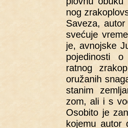
plov­nu obuku u
nog zra­ko­plov­
Sa­ve­za, autor
sve­ću­je vre­me­
je, av­noj­ske Ju­g
po­je­di­no­sti 
rat­nog zra­ko­p
oru­ža­nih snaga 
sta­nim zem­lj
zom, ali i s vo
Oso­bi­to je za­n
ko­je­mu autor 