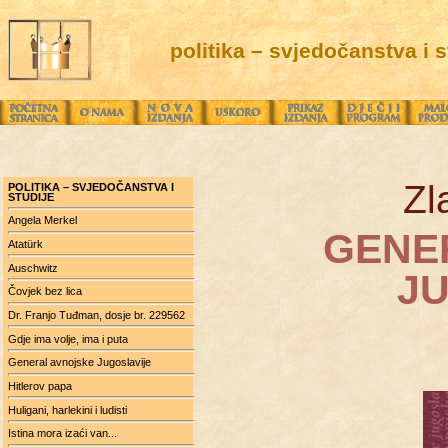
politika – svjedočanstva i s
Zl
POLITIKA – SVJEDOČANSTVA I
STUDIJE
Angela Merkel
GENE
Atatürk
Auschwitz
J
Čovjek bez lica
Dr. Franjo Tuđman, dosje br. 229562
Gdje ima volje, ima i puta
General avnojske Jugoslavije
Hitlerov papa
Huligani, harlekini i ludisti
Istina mora izaći van...