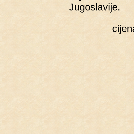
Ju­go­sla­vi­je.
cije