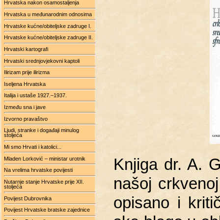
Hrvatska nakon osamostaljenja
Hrvatska u međunarodnim odnosima
Hrvatske kućne/obiteljske zadruge I.
Hrvatske kućne/obiteljske zadruge II.
Hrvatski kartografi
Hrvatski srednjovjekovni kaptoli
Ilirizam prije ilirizma
Iseljena Hrvatska
Italija i ustaše 1927.–1937.
Između sna i jave
Izvorno pravaštvo
Ljudi, stranke i događaji minulog
stoljeća
Mi smo Hrvati i katolici...
Mladen Lorković – ministar urotnik
Knji­ga dr. A. Gu
Na vrelima hrvatske povijesti
našoj crk­ve­noj sf
Nutarnje stanje Hrvatske prije XII.
stoljeća
opi­sa­no i kri­t
Povijest Dubrovnika
Povijest Hrvatske bratske zajednice