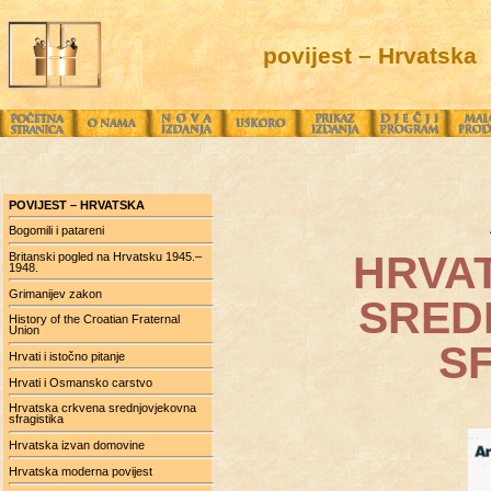
povijest – Hrvatska
POVIJEST – HRVATSKA
Bogomili i patareni
HRVA
Britanski pogled na Hrvatsku 1945.–
1948.
Grimanijev zakon
SRED
History of the Croatian Fraternal
Union
S
Hrvati i istočno pitanje
Hrvati i Osmansko carstvo
Hrvatska crkvena srednjovjekovna
sfragistika
Hrvatska izvan domovine
Hrvatska moderna povijest