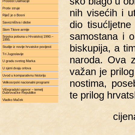
sko blago u ob­li
Prošlost Dalmacije
Protiv struje
nih vi­se­ćih i u
Riječ je o Bosni
dio ti­suć­ljet­ne 
Savezništva i diobe
Slom Titove armije
sa­mo­sta­na i op
Srpska pobuna u Hrvatskoj 1990.–
1995.
bi­sku­pi­ja, a ti
Studije iz novije hrvatske povijesti
Tri Jugoslavije
na­ro­da. Ova zn
U gradu svetog Marka
U sjeni dvaju orlova
važan je pri­log
Uvod u komparativnu historiju
no­sti­ma, po­seb­n
Velikosrpski nacionalni programi
Višegradski ugovor – temelj
te pri­log hr­vat­sk
Dubrovačke Republike
Vladko Maček
cije