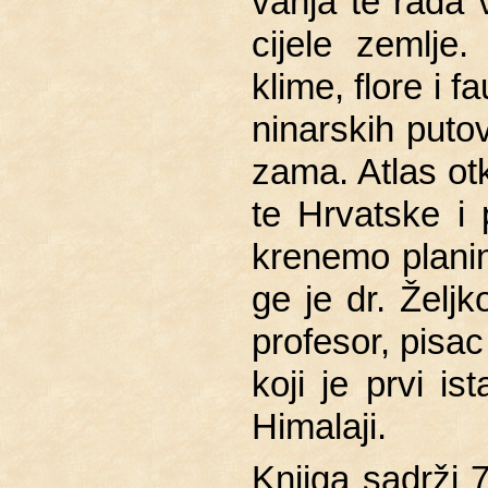
va­nja te rada v
ci­je­le zem­lje.
klime, flore i f
ni­nar­skih pu­to
za­ma. Atlas ot­k
te Hr­vat­ske i
kre­ne­mo pla­ni
ge je dr. Želj­ko 
pro­fe­sor, pisac
koji je prvi is­
Hi­ma­la­ji.
Knji­ga sa­dr­ži 7