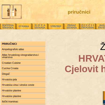
priručnici
Ž
PRIRUČNICI
Ampelografski atlas
HRVA
Atlas hrvatskog vinogradarstva i
vinarstva
Croatian Cuisine
Cjelovit 
Cucina Croata
Dingač
Hrvatska jela
Hrvatska vina i vinske ceste
Hrvatske planine
Hrvatske planine
Iločki traminac