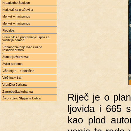
Kroatische Speisen
Kutjevačka graševina
Moj vrt – moj ponos
Moj vrt – moj ponos
Plovidba
Priručnik za pripremanje ispita za
voditelja čamca
Razmnožavanje loze i lozno
rasadničarstvo
Šumarija Đurđevac
Svijet parfema
Više biljke – stablašice
Vještina – šah
Vrbnička žlahtina
Zagrebačka kuharica
Riječ je o pla­
Život i djelo Stjepana Bulića
ljo­vi­da i 665 
kao plod au­to­ro