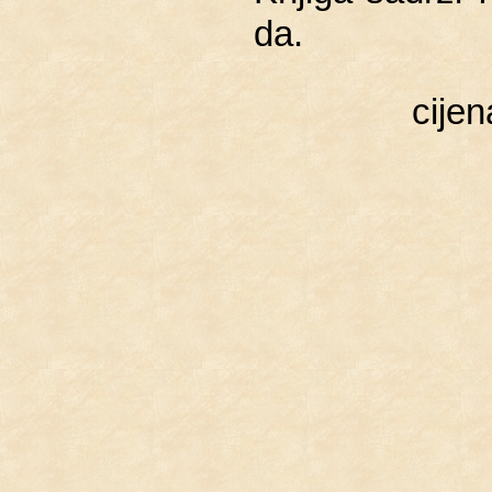
da.
cije