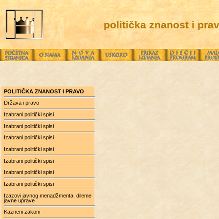
politička znanost i pra
POLITIČKA ZNANOST I PRAVO
Država i pravo
Izabrani politički spisi
Izabrani politički spisi
Izabrani politički spisi
Izabrani politički spisi
Izabrani politički spisi
Izabrani politički spisi
Izabrani politički spisi
Izazovi javnog menadžmenta, dileme
javne uprave
Kazneni zakoni