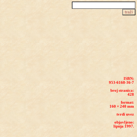
ISBN:
953-6168-36-7
broj stranica:
428
format:
160 × 240 mm
tvrdi uvez
objavljeno:
lipnja 1997.