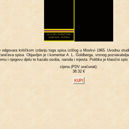
e
od­go­va­ra kri­tič­kom iz­da­nju toga spisa izi­šlog u Mo­sk­vi 1965. Uvod­nu stu­di
ri­ža­ni­će­va spisa. Ob­jav­ljen je i ko­men­tar A. L. Gol­d­ber­ga, vr­snog po­zna­va­te­lja 
o njemu i nje­go­vu djelu te ka­za­lo osoba, na­ro­da i mje­sta.
Po­li­ti­ka
je kla­sič­ni spis h
cijena (PDV uračunat):
38.32 €
KUPI