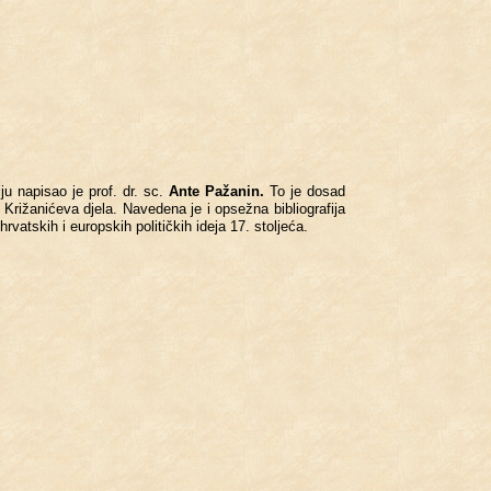
­ju na­pi­sao je prof. dr. sc.
Ante Pa­ža­nin.
To je dosad
Kri­ža­ni­će­va djela. Na­ve­de­na je i op­se­žna bi­blio­gra­fi­ja
r­vat­skih i eu­rop­skih po­li­tič­kih ideja 17. sto­lje­ća.