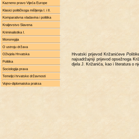
Kazneno pravo Vijeća Europe
Klasici političkoga mišljenja I. i II.
Komparativna vladavina i politika
Kraljevstvo Slavena
Kriminalistika I.
Monoregija
O ustroju država
Hr­vat­ski pri­je­vod Kri­ža­ni­će­ve
Po­li­ti­k
Oživjela Hrvatska
naj­sa­dr­žaj­ni­ji pri­je­vod op­se­žno­ga K
Politika
djela J. Kri­ža­ni­ća, kao i li­te­ra­tu­ra 
Sociologija prava
Temeljci hrvatske državnosti
Vojno-diplomatska praksa