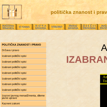
politička znanost i pra
A
POLITIČKA ZNANOST I PRAVO
Država i pravo
IZABRAN
Izabrani politički spisi
Izabrani politički spisi
Izabrani politički spisi
Izabrani politički spisi
Izabrani politički spisi
Izabrani politički spisi
Izabrani politički spisi
Izazovi javnog menadžmenta, dileme
javne uprave
Kazneni zakoni