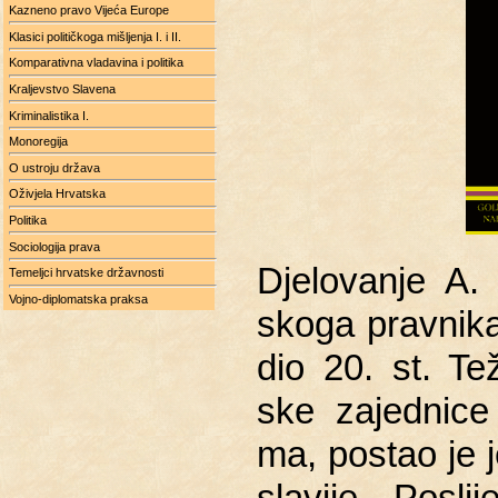
Kazneno pravo Vijeća Europe
Klasici političkoga mišljenja I. i II.
Komparativna vladavina i politika
Kraljevstvo Slavena
Kriminalistika I.
Monoregija
O ustroju država
Oživjela Hrvatska
Politika
Sociologija prava
Dje­lo­va­nje A.
Temeljci hrvatske državnosti
Vojno-diplomatska praksa
sko­ga prav­ni­ka i
dio 20. st. Te­ž
ske za­jed­ni­c
ma, po­stao je 
sla­vi­je. Po­sl