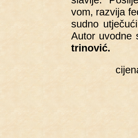
vom, raz­vi­ja fe­d
sud­no ut­je­ču­
Autor uvod­ne s
tri­no­vić.
cije