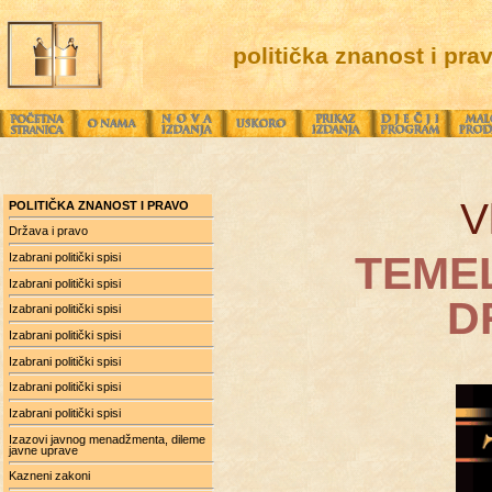
politička znanost i pra
V
POLITIČKA ZNANOST I PRAVO
Država i pravo
TEME
Izabrani politički spisi
Izabrani politički spisi
D
Izabrani politički spisi
Izabrani politički spisi
Izabrani politički spisi
Izabrani politički spisi
Izabrani politički spisi
Izazovi javnog menadžmenta, dileme
javne uprave
Kazneni zakoni