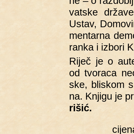
ne – o raz­dob­lj
vat­ske dr­ža­v
Ustav, Do­mo­vin
men­tar­na de­mo
ran­ka i iz­bo­ri K
Riječ je o au­t
od tvo­ra­ca neo
ske, bli­skom su
na. Knji­gu je pr
ri­šić.
cije