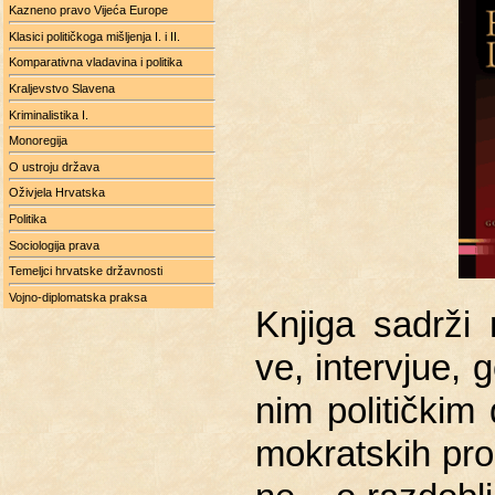
Kazneno pravo Vijeća Europe
Klasici političkoga mišljenja I. i II.
Komparativna vladavina i politika
Kraljevstvo Slavena
Kriminalistika I.
Monoregija
O ustroju država
Oživjela Hrvatska
Politika
Sociologija prava
Temeljci hrvatske državnosti
Vojno-diplomatska praksa
Knji­ga sa­dr­ži 
ve, in­ter­vjue, 
nim po­li­tič­kim
mo­krat­skih pr